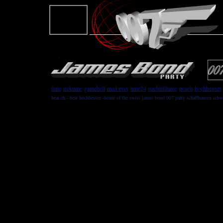
tinte
trektime
gamehell
mad max
tinte24
nachfülltinte
peach
hochheuser
beat.ch - beat hochheuser -home of the swiss james bond 007 party schaffhausen schw