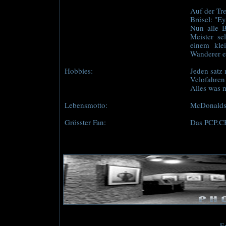
Auf der Tr
Brösel: "Ey
Nun alle B
Meister se
einem klei
Wanderer e
Hobbies:
Jeden satz
Velofahren
Alles was m
Lebensmotto:
McDonalds i
Grösster Fan:
Das PCP.C
Ey