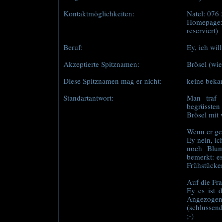
Kontaktmöglichkeiten:
Natel: 076
Homepage:
reserviert)
Beruf:
Ey, ich wi
Akzeptierte Spitznamen:
Brösel (wie
Diese Spitznamen mag er nicht:
keine beka
Standartantwort:
Man traf 
begrüssten 
Brösel mit 
Wenn er ge
Ey nein, i
noch Blum
bemerkt: e
Frühstücke
Auf die Fra
Ey es ist 
Angezoge
(schlussend
;-)