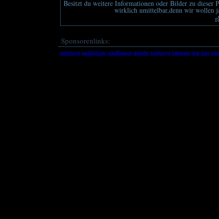
Besitzt du weitere Informationen oder Bilder zu dieser P
wirklich umittelbar,denn wir wollen ja
Sponsorenlinks:
webdesign
nachfülltinte
schaffhausen
aluräder
webdesign
barracuda
beat
tinte
rem